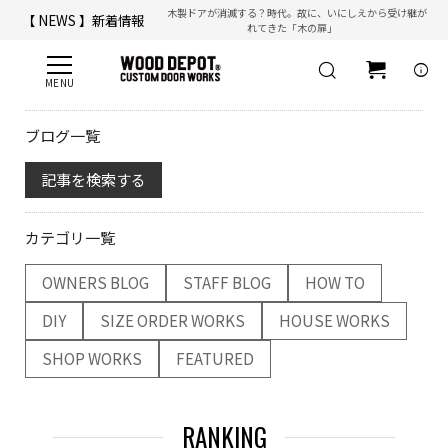
木製ドアが消滅する？時代。故に、いにしえから受け継が
【 NEWS 】新着情報
れてきた「木の扉」
【 ☎ 】コールセンター「安心お電話サポート」：
077-537-3901
info
ブログ一覧
記事を検索する
カテゴリ一覧
OWNERS BLOG
STAFF BLOG
HOW TO
DIY
SIZE ORDER WORKS
HOUSE WORKS
SHOP WORKS
FEATURED
RANKING