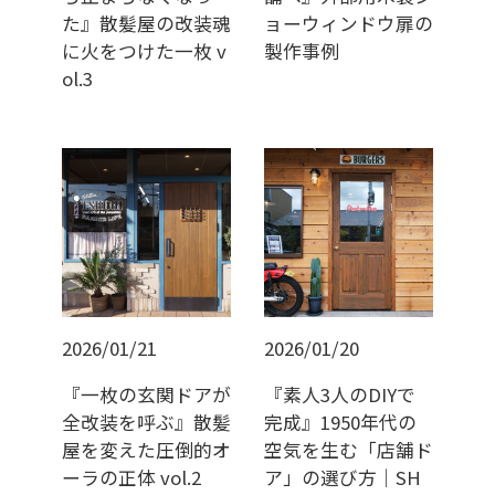
た』散髪屋の改装魂
ョーウィンドウ扉の
に火をつけた一枚 v
製作事例
ol.3
2026/01/21
2026/01/20
『一枚の玄関ドアが
『素人3人のDIYで
全改装を呼ぶ』散髪
完成』1950年代の
屋を変えた圧倒的オ
空気を生む「店舗ド
ーラの正体 vol.2
ア」の選び方｜SH