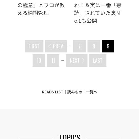
の極意」とプロが教
れ！＆実は一番「熟
える納期管理
読」されていた裏N
o.1も公開
...
FIRST
PREV
7
8
9
...
10
11
NEXT
LAST
READS LIST｜読みもの 一覧へ
TOPICS