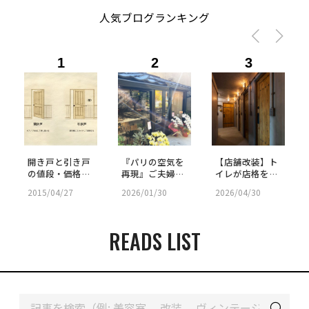
人気ブログランキング
1
2
3
開き戸と引き戸
『パリの空気を
【店舗改装】ト
の値段・価格差
再現』ご夫婦が
イレが店格を上
を比較｜防音
「施主支給」で
げる。究極の来
2015/04/27
2026/01/30
2026/04/30
性・間取り・選
挑んだ古民家リ
客用パウダール
び方まとめ
ノベ｜SHOP -
ームの秘密
58
READS LIST