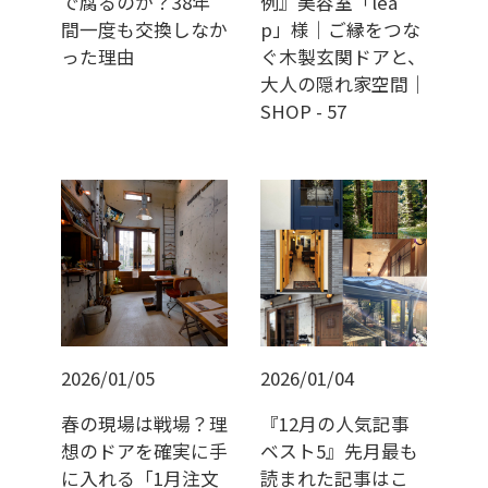
で腐るのか？38年
例』美容室「lea
間一度も交換しなか
p」様｜ご縁をつな
った理由
ぐ木製玄関ドアと、
大人の隠れ家空間｜
SHOP - 57
2026/01/05
2026/01/04
春の現場は戦場？理
『12月の人気記事
想のドアを確実に手
ベスト5』先月最も
に入れる「1月注文
読まれた記事はこ