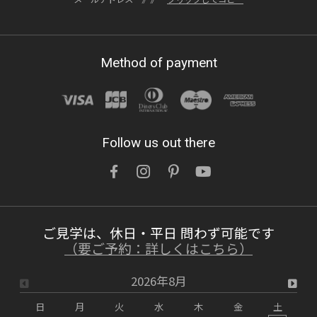
ュ」
OWNERS BLOG 更新
Method of payment
詳しくはこちら
2026/07/15
Follow us out there
鉛筆1本買うのと訳が違う「木製玄関ドアを
ネットでなんて注文できない」を無くした話
OWNERS BLOG 更新
ご見学は、休日・平日 問わず可能です
詳しくはこちら
（要ご予約：詳しくはこちら）
2026年8月
2026/07/12
日
月
火
水
木
金
土
【インタビュー動画】理髪店オーナー様に聞