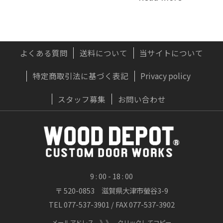
大型連休前のお届け可能な配送日程は、下記の
通りとな...
詳しくはこちら
よくある質問
送料について
当サイトについて
特定商取引法に基づく表記
Privacy policy
2026/07/22
実はおすすめしない？木製ドアに「無垢材」
スタッフ募集
お問い合わせ
が向かないプロの理由
OWNERS BLOG 更新
詳しくはこちら
9 : 00 - 18 : 00
〒 520-0853 滋賀県大津市螢谷3-9
2026/07/20
TEL 077-537-3901 / FAX 077-537-3902
渓流が刻んだ時間、職人が刻む時間 ― 木製
玄関ドア「ヘビーヴィンテージフィニッシ
メールアドレス 》》
クリックしてコピー