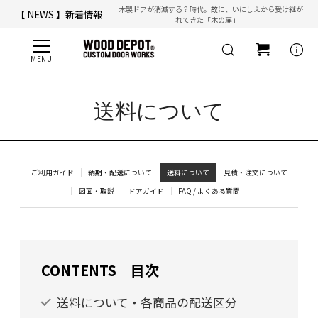
木製ドアが消滅する？時代。故に、いにしえから受け継が
【 NEWS 】新着情報
れてきた「木の扉」
【 ☎ 】コールセンター「安心お電話サポート」：
077-537-3901
info
送料について
ご利用ガイド
納期・配送について
送料について
見積・注文について
図面・取説
ドアガイド
FAQ / よくある質問
CONTENTS｜目次
送料について・各商品の配送区分