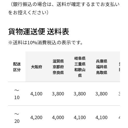
（銀行振込の場合は、送料が確定するまでお支払い
をお控えください）
貨物運送便 送料表
※送料は10%消費税込の表示です。
岐阜県
滋賀県
兵庫県
配送
三重県
愛知
大阪府
京都府
福井県
区分
和歌山
岡山
奈良県
鳥取県
県
〜
4,100
3,800
3,800
3,800
3,8
10
〜
4,200
4,000
4,100
4,100
4,1
20