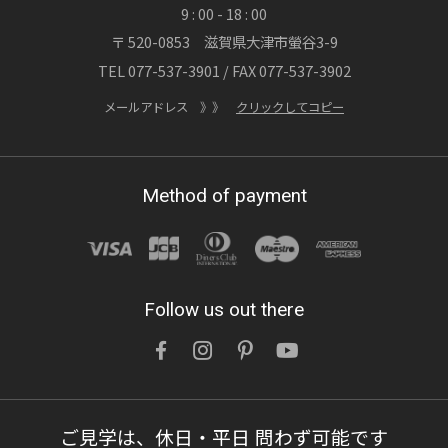
9 : 00 - 18 : 00
〒 520-0853 滋賀県大津市螢谷3-9
2026/07/20
TEL 077-537-3901 / FAX 077-537-3902
渓流が刻んだ時間、職人が刻む時間 ― 木製
玄関ドア「ヘビーヴィンテージフィニッシ
メールアドレス 》》
クリックしてコピー
ュ」
OWNERS BLOG 更新
Method of payment
詳しくはこちら
2026/07/15
Follow us out there
鉛筆1本買うのと訳が違う「木製玄関ドアを
ネットでなんて注文できない」を無くした話
OWNERS BLOG 更新
ご見学は、休日・平日 問わず可能です
詳しくはこちら