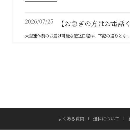
2026/07/25
【お急ぎの方はお電話くだ
大型連休前のお届け可能な配送日程は、下記の通りとな...
詳しくはこちら
2026/07/22
実はおすすめしない？
OWNERS BLOG 更新
詳しくはこちら
よくある質問
送料について
2026/07/20
渓流が刻んだ時間、職人