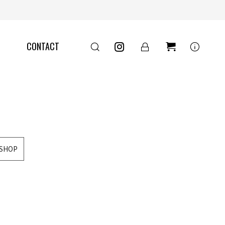
きた「木の扉」
info
CONTACT
SHOP