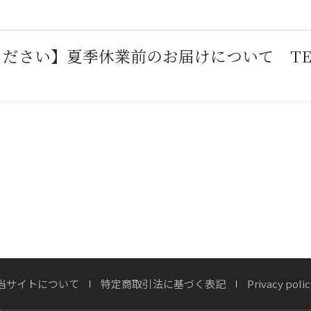
さい】夏季休業前のお届けについて TEL：077
木製ドアに「無垢材」が向かないプロの理由
当サイトについて
特定商取引法に基づく表記
Privacy polic
が刻む時間 ― 木製玄関ドア「ヘビーヴィ