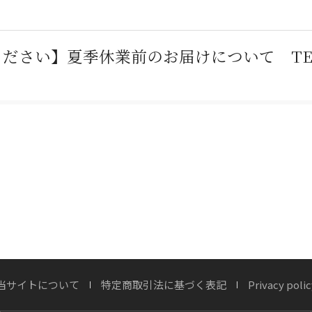
さい】夏季休業前のお届けについて TEL：077
木製ドアに「無垢材」が向かないプロの理由
当サイトについて
特定商取引法に基づく表記
Privacy polic
が刻む時間 ― 木製玄関ドア「ヘビーヴィ