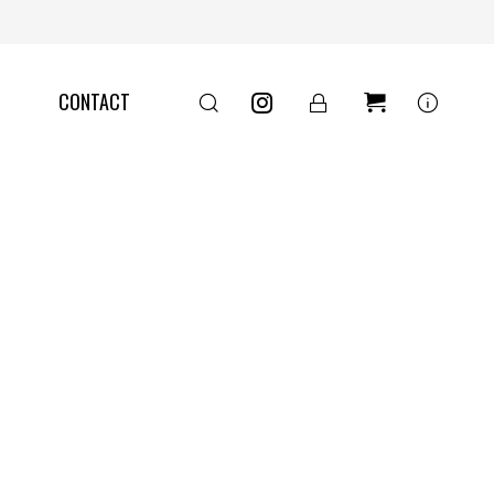
きた「木の扉」
info
CONTACT