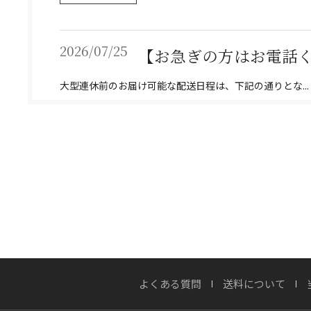
2026/07/25
【お急ぎの方はお電話くだ
大型連休前のお届け可能な配送日程は、下記の通りとな...
詳しくはこちら
2026/07/22
実はおすすめしない？
OWNERS BLOG 更新
詳しくはこちら
よくある質問
送料について
2026/07/20
渓流が刻んだ時間、職人