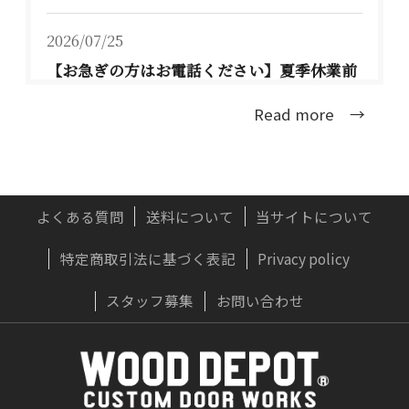
2026/07/25
【お急ぎの方はお電話ください】夏季休業前
のお届けについて TEL：077-537-3901
Read more →
大型連休前のお届け可能な配送日程は、下記の
通りとな...
詳しくはこちら
よくある質問
送料について
当サイトについて
特定商取引法に基づく表記
Privacy policy
2026/07/22
実はおすすめしない？木製ドアに「無垢材」
スタッフ募集
お問い合わせ
が向かないプロの理由
OWNERS BLOG 更新
詳しくはこちら