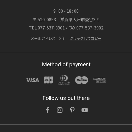
9 : 00 - 18 : 00
〒 520-0853 滋賀県大津市螢谷3-9
2026/07/20
TEL 077-537-3901 / FAX 077-537-3902
渓流が刻んだ時間、職人が刻む時間 ― 木製
玄関ドア「ヘビーヴィンテージフィニッシ
メールアドレス 》》
クリックしてコピー
ュ」
OWNERS BLOG 更新
Method of payment
詳しくはこちら
2026/07/15
Follow us out there
鉛筆1本買うのと訳が違う「木製玄関ドアを
ネットでなんて注文できない」を無くした話
OWNERS BLOG 更新