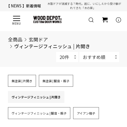
木製ドアが消滅する？時代。故に、いにしえから受け継が
【 NEWS 】新着情報
れてきた「木の扉」
【 ☎ 】コールセンター「安心お電話サポート」：
077-537-3901
info
全商品
玄関ドア
ヴィンテージフィニッシュ | 片開き
無塗装 | 片開き
無塗装 | 観音・親子
ヴィンテージフィニッシュ | 片開き
ヴィンテージフィニッシュ | 観音・親子
アイアン格子