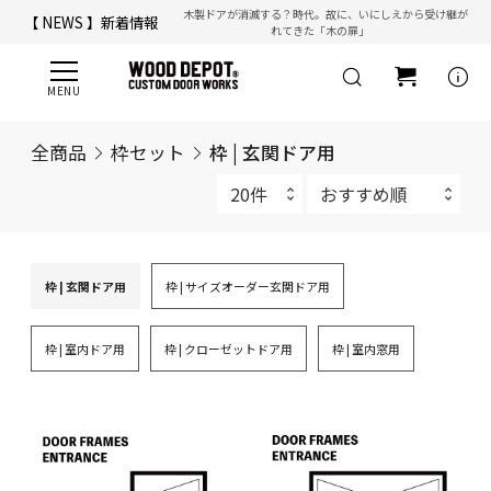
木製ドアが消滅する？時代。故に、いにしえから受け継が
【 NEWS 】新着情報
れてきた「木の扉」
【 ☎ 】コールセンター「安心お電話サポート」：
077-537-3901
info
全商品
枠セット
枠 | 玄関ドア用
枠 | 玄関ドア用
枠 | サイズオーダー玄関ドア用
枠 | 室内ドア用
枠 | クローゼットドア用
枠 | 室内窓用