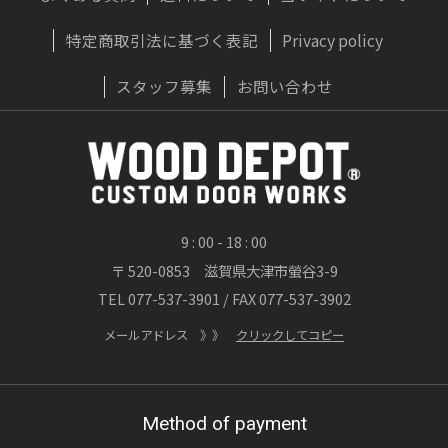
特定商取引法に基づく表記
Privacy policy
2026/07/22
実はおすすめしない？木製ドアに「無垢材」
スタッフ募集
お問い合わせ
が向かないプロの理由
OWNERS BLOG 更新
詳しくはこちら
9 : 00 - 18 : 00
〒 520-0853 滋賀県大津市螢谷3-9
2026/07/20
TEL 077-537-3901 / FAX 077-537-3902
渓流が刻んだ時間、職人が刻む時間 ― 木製
玄関ドア「ヘビーヴィンテージフィニッシ
メールアドレス 》》
クリックしてコピー
ュ」
OWNERS BLOG 更新
Method of payment