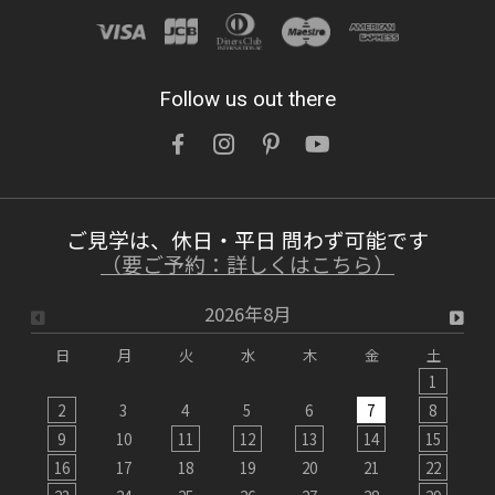
詳しくはこちら
2026/07/15
Follow us out there
鉛筆1本買うのと訳が違う「木製玄関ドアを
ネットでなんて注文できない」を無くした話
OWNERS BLOG 更新
ご見学は、休日・平日 問わず可能です
詳しくはこちら
（要ご予約：詳しくはこちら）
2026年8月
2026/07/12
日
月
火
水
木
金
土
【インタビュー動画】理髪店オーナー様に聞
1
く、木製玄関ドアで「究極のお店改装術！」
2
3
4
5
6
7
8
9
10
11
12
13
14
15
1
OWNERS BLOG 更新
16
17
18
19
20
21
22
2