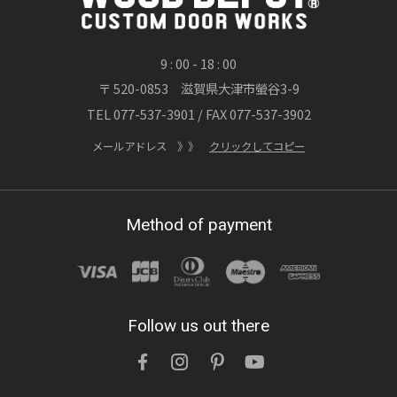
詳しくはこちら
9 : 00 - 18 : 00
〒 520-0853 滋賀県大津市螢谷3-9
2026/07/20
TEL 077-537-3901 / FAX 077-537-3902
渓流が刻んだ時間、職人が刻む時間 ― 木製
玄関ドア「ヘビーヴィンテージフィニッシ
メールアドレス 》》
クリックしてコピー
ュ」
OWNERS BLOG 更新
Method of payment
詳しくはこちら
2026/07/15
Follow us out there
鉛筆1本買うのと訳が違う「木製玄関ドアを
ネットでなんて注文できない」を無くした話