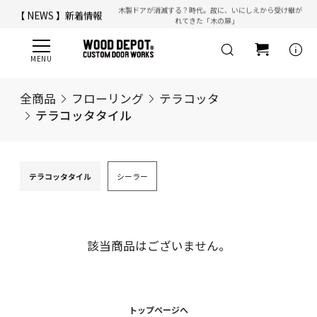
木製ドアが消滅する？時代。故に、いにしえから受け継が
【 NEWS 】新着情報
れてきた「木の扉」
【 ☎ 】コールセンター「安心お電話サポート」：
077-537-3901
info
全商品
フローリング
テラコッタ
テラコッタタイル
テラコッタタイル
シーラー
該当商品はございません。
トップページへ