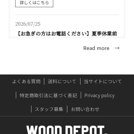
詳しくはこちら
2026/07/25
【お急ぎの方はお電話ください】夏季休業前
のお届けについて TEL：077-537-3901
Read more →
大型連休前のお届け可能な配送日程は、下記の
通りとな...
詳しくはこちら
よくある質問
送料について
当サイトについて
特定商取引法に基づく表記
Privacy policy
2026/07/22
実はおすすめしない？木製ドアに「無垢材」
スタッフ募集
お問い合わせ
が向かないプロの理由
OWNERS BLOG 更新