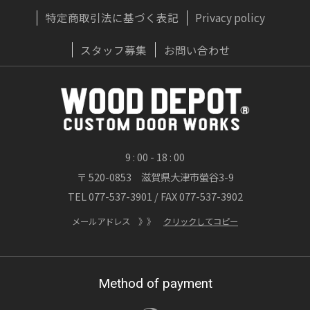
特定商取引法に基づく表記
Privacy policy
2026/07/22
実はおすすめしない？木製ドアに「無垢材」
スタッフ募集
お問い合わせ
が向かないプロの理由
OWNERS BLOG 更新
詳しくはこちら
9 : 00 - 18 : 00
〒 520-0853 滋賀県大津市螢谷3-9
2026/07/20
TEL 077-537-3901 / FAX 077-537-3902
渓流が刻んだ時間、職人が刻む時間 ― 木製
玄関ドア「ヘビーヴィンテージフィニッシ
メールアドレス 》》
クリックしてコピー
ュ」
OWNERS BLOG 更新
Method of payment
詳しくはこちら