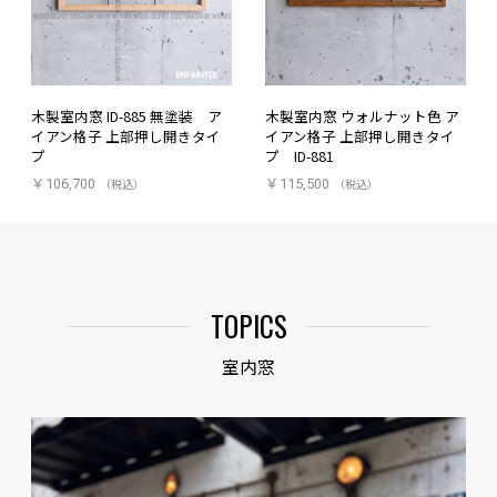
木製室内窓 ID-885 無塗装 ア
木製室内窓 ウォルナット色 ア
イアン格子 上部押し開きタイ
イアン格子 上部押し開きタイ
プ
プ ID-881
￥106,700
（税込）
￥115,500
（税込）
TOPICS
室内窓