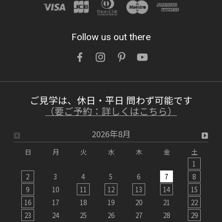
2026/07/15
Follow us out there
鉛筆1本買うのと訳が違う「木製玄関ドアを
ネットでなんて注文できない」を無くした話
OWNERS BLOG 更新
ご見学は、休日・平日 問わず可能です
詳しくはこちら
（要ご予約：詳しくはこちら）
2026年8月
2026/07/12
日
月
火
水
木
金
土
【インタビュー動画】理髪店オーナー様に聞
1
く、木製玄関ドアで「究極のお店改装術！」
2
3
4
5
6
7
8
9
10
11
12
13
14
15
1
OWNERS BLOG 更新
16
17
18
19
20
21
22
2
詳しくはこちら
23
24
25
26
27
28
29
2