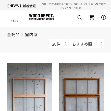
木製ドアが消滅する？時代。故に、いにしえから受け継が
【 NEWS 】新着情報
れてきた「木の扉」
【 ☎ 】コールセンター「安心お電話サポート」：
077-537-3901
info
全商品
室内窓