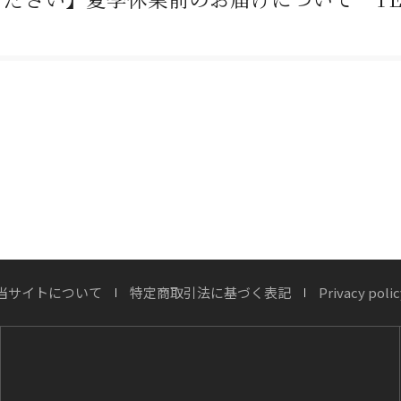
木製ドアに「無垢材」が向かないプロの理由
当サイトについて
特定商取引法に基づく表記
Privacy polic
が刻む時間 ― 木製玄関ドア「ヘビーヴィ