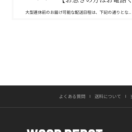
大型連休前のお届け可能な配送日程は、下記の通りとな...
詳しくはこちら
2026/07/22
実はおすすめしない？
OWNERS BLOG 更新
詳しくはこちら
よくある質問
送料について
2026/07/20
渓流が刻んだ時間、職人
OWNERS BLOG 更新
詳しくはこちら