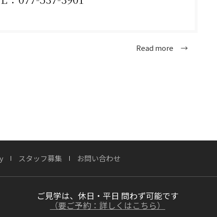
Read more →
y
スタッフ募集
お問い合わせ
ンテージフィニッシュ」
ご見学は、休日・平日 問わず可能です
（要ご予約：詳しくはこちら）