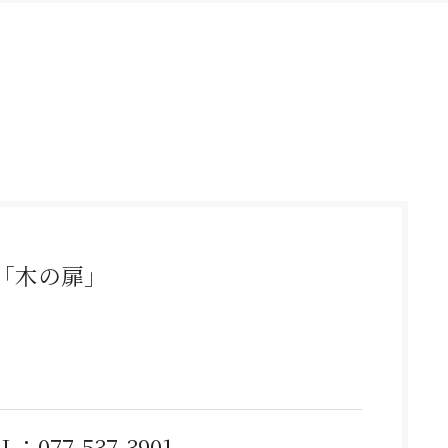
「木の扉」
-537-3901