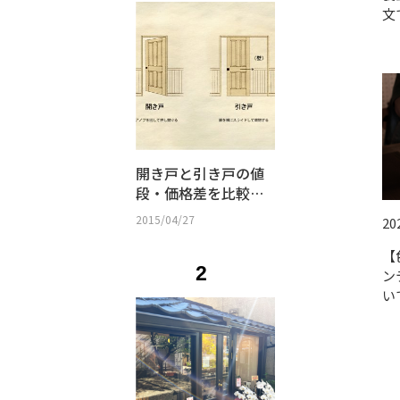
文
開き戸と引き戸の値
段・価格差を比較｜
防音性・間取り・選
2015/04/27
20
び方まとめ
【
2
ン
い