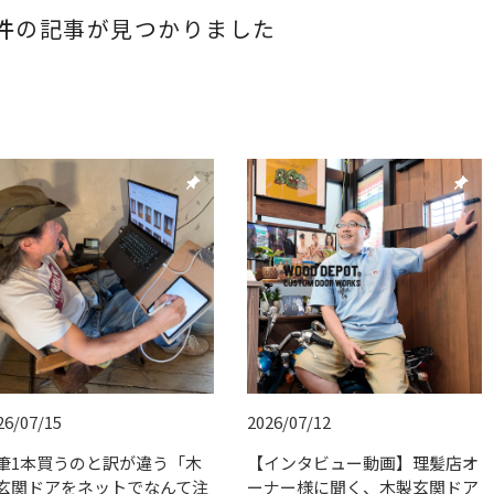
件
の記事が見つかりました
push_pin
push_pin
26/07/15
2026/07/12
筆1本買うのと訳が違う「木
【インタビュー動画】理髪店オ
玄関ドアをネットでなんて注
ーナー様に聞く、木製玄関ドア