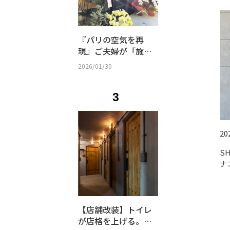
『パリの空気を再
現』ご夫婦が「施主
支給」で挑んだ古民
2026/01/30
家リノベ｜SHOP -
58
3
20
S
ナ
【店舗改装】トイレ
が店格を上げる。究