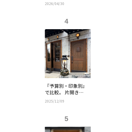
極の来客用パウダー
2026/04/30
ルームの秘密
4
『予算別・印象別』
で比較。 片開き？
親子？観音開き？
2025/12/09
店舗の「顔」となる
木製ドアの選び方
5