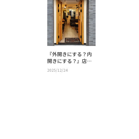
『外開きにする？内
開きにする？』店舗
設計で知っておきた
2025/12/24
い玄関ドアのルール