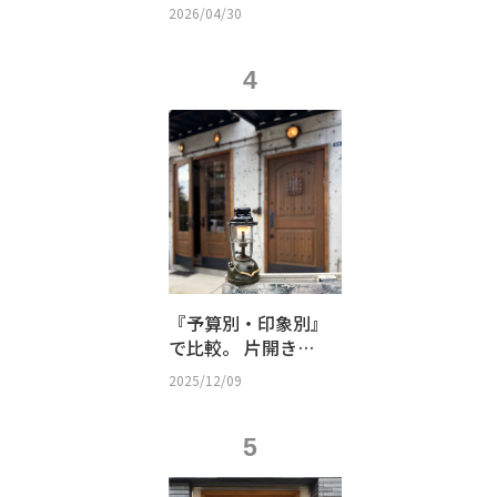
極の来客用パウダー
2026/04/30
ルームの秘密
4
『予算別・印象別』
で比較。 片開き？
親子？観音開き？
2025/12/09
店舗の「顔」となる
木製ドアの選び方
5