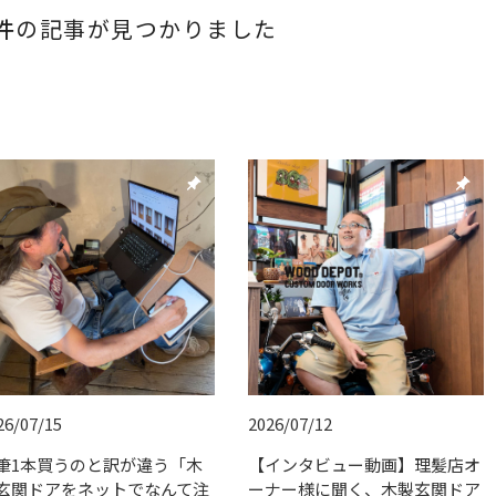
件
の記事が見つかりました
push_pin
push_pin
26/07/15
2026/07/12
筆1本買うのと訳が違う「木
【インタビュー動画】理髪店オ
玄関ドアをネットでなんて注
ーナー様に聞く、木製玄関ドア