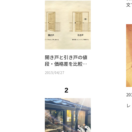
文
開き戸と引き戸の値
段・価格差を比較｜
防音性・間取り・選
2015/04/27
び方まとめ
2
20
レ