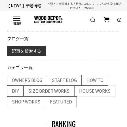
木製ドアが消滅する？時代。故に、いにしえから受け継が
【 NEWS 】新着情報
れてきた「木の扉」
【 ☎ 】コールセンター「安心お電話サポート」：
077-537-3901
info
ブログ一覧
記事を検索する
カテゴリ一覧
OWNERS BLOG
STAFF BLOG
HOW TO
DIY
SIZE ORDER WORKS
HOUSE WORKS
SHOP WORKS
FEATURED
RANKING