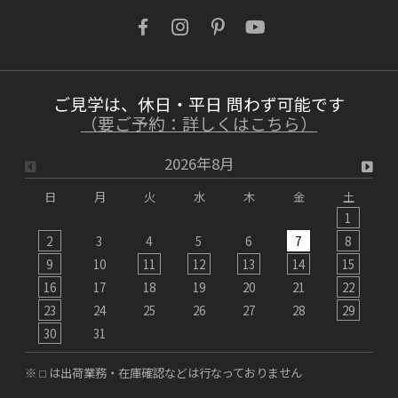
鉛筆1本買うのと訳が違う「木製玄関ドアを
ネットでなんて注文できない」を無くした話
OWNERS BLOG 更新
ご見学は、休日・平日 問わず可能です
詳しくはこちら
（要ご予約：詳しくはこちら）
2026年8月
2026/07/12
日
月
火
水
木
金
土
【インタビュー動画】理髪店オーナー様に聞
1
く、木製玄関ドアで「究極のお店改装術！」
2
3
4
5
6
7
8
9
10
11
12
13
14
15
1
OWNERS BLOG 更新
16
17
18
19
20
21
22
2
詳しくはこちら
23
24
25
26
27
28
29
2
30
31
2026/07/10
※ ⬜︎ は出荷業務・在庫確認などは行なっておりません