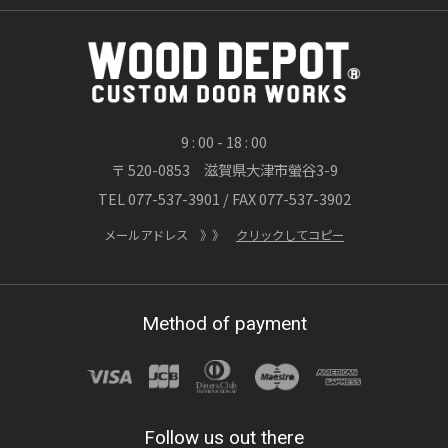
が向かないプロの理由
OWNERS BLOG 更新
詳しくはこちら
9 : 00 - 18 : 00
〒 520-0853 滋賀県大津市螢谷3-9
2026/07/20
TEL 077-537-3901 / FAX 077-537-3902
渓流が刻んだ時間、職人が刻む時間 ― 木製
玄関ドア「ヘビーヴィンテージフィニッシ
メールアドレス 》》
クリックしてコピー
ュ」
OWNERS BLOG 更新
Method of payment
詳しくはこちら
2026/07/15
Follow us out there