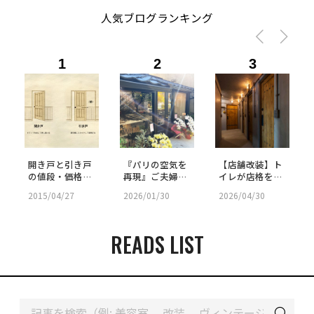
人気ブログランキング
1
2
3
開き戸と引き戸
『パリの空気を
【店舗改装】ト
の値段・価格差
再現』ご夫婦が
イレが店格を上
を比較｜防音
「施主支給」で
げる。究極の来
2015/04/27
2026/01/30
2026/04/30
性・間取り・選
挑んだ古民家リ
客用パウダール
び方まとめ
ノベ｜SHOP -
ームの秘密
58
READS LIST