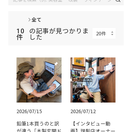
全て
10
の記事が見つかりま
件
した
push_pin
push_pin
2026/07/15
2026/07/12
鉛筆1本買うのと訳
【インタビュー動
が違う「木製玄関ド
画】理髪店オーナー