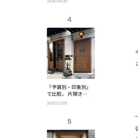
2026/04/30
ルームの秘密
4
『予算別・印象別』
で比較。 片開き？
親子？観音開き？
2025/12/09
店舗の「顔」となる
木製ドアの選び方
5