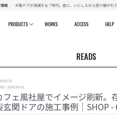
新着情報
木製ドアが消滅する？時代。故に、いにしえから受け継がれて
【 ☎ 】コールセンター「安心お電話サポート」：
077-537-3901
PRODUCTS
WORKS
ACCESS
HELP
READS
26/05/16
日：2026/06/01
カフェ風社屋でイメージ刷新。
製玄関ドアの施工事例｜SHOP - 