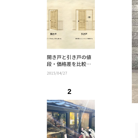
開き戸と引き戸の値
段・価格差を比較｜
防音性・間取り・選
2015/04/27
び方まとめ
2