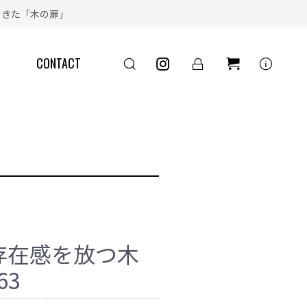
きた「木の扉」
info
CONTACT
存在感を放つ木
63