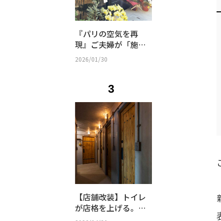
『パリの空気を再
現』ご夫婦が「施主
支給」で挑んだ古民
2026/01/30
家リノベ｜SHOP -
58
3
【店舗改装】トイレ
が店格を上げる。究
極の来客用パウダー