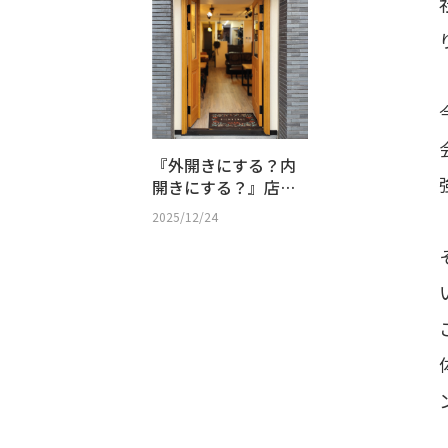
『外開きにする？内
開きにする？』店舗
設計で知っておきた
2025/12/24
い玄関ドアのルール