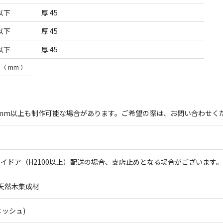
 以下
厚 45
 以下
厚 45
 以下
厚 45
（ mm ）
0mm以上も制作可能な場合があります。ご希望の際は、お問い合わせく
 程度※ハイドア（H2100以上）配送の場合、支店止めとなる場合がございます。
: 天然木集成材
ッシュ)