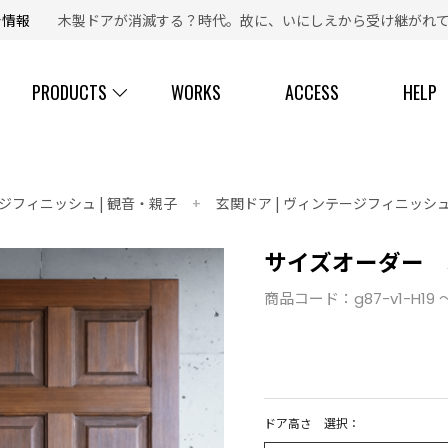
新着情報
木製ドアが消滅する？時代。故に、いにしえから受け継がれて
【 ☎ 】コールセンター「安心お電話サポート」：
077-537-3901
PRODUCTS
WORKS
ACCESS
HELP
ジフィニッシュ | 観音・親子
+
玄関ドア | ヴィンテージフィニッシュ
サイズオーダー 木
商品コード：
g87-v1-H19 
ドア高さ 選択