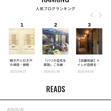
人気ブログランキング
1
2
3
開き戸と引き戸
『パリの空気を
【店舗改装】ト
の値段・価格差
再現』ご夫婦が
イレが店格を上
を比較｜防音
「施主支給」で
げる。究極の来
2015/04/27
2026/01/30
2026/04/30
性・間取り・選
挑んだ古民家リ
客用パウダール
び方まとめ
ノベ｜SHOP -
ームの秘密
58
READS
2026/05/29