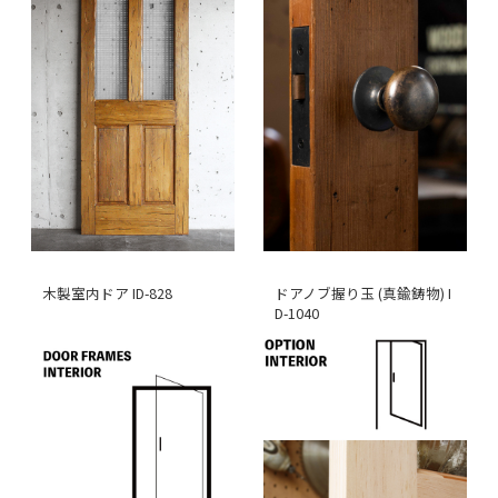
木製室内ドア ID-828
ドアノブ握り玉 (真鍮鋳物) I
D-1040