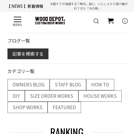
木製ドアが消滅する？時代。故に、いにしえから受け継が
【 NEWS 】新着情報
れてきた「木の扉」
【 ☎ 】コールセンター「安心お電話サポート」：
077-537-3901
info
ブログ一覧
記事を検索する
カテゴリ一覧
OWNERS BLOG
STAFF BLOG
HOW TO
DIY
SIZE ORDER WORKS
HOUSE WORKS
SHOP WORKS
FEATURED
RANKING