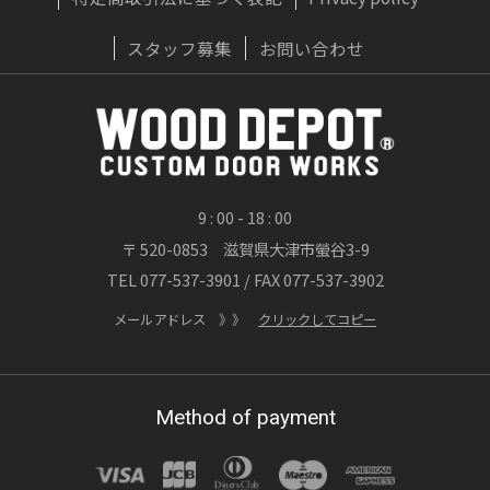
2026/07/22
実はおすすめしない？木製ドアに「無垢材」
スタッフ募集
お問い合わせ
が向かないプロの理由
OWNERS BLOG 更新
詳しくはこちら
9 : 00 - 18 : 00
〒 520-0853 滋賀県大津市螢谷3-9
2026/07/20
TEL 077-537-3901 / FAX 077-537-3902
渓流が刻んだ時間、職人が刻む時間 ― 木製
玄関ドア「ヘビーヴィンテージフィニッシ
メールアドレス 》》
クリックしてコピー
ュ」
OWNERS BLOG 更新
Method of payment
詳しくはこちら