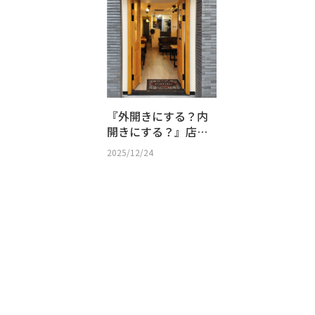
『外開きにする？内
開きにする？』店舗
設計で知っておきた
2025/12/24
い玄関ドアのルール