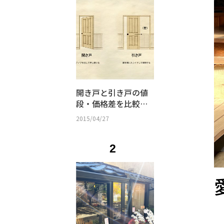
開き戸と引き戸の値
段・価格差を比較｜
防音性・間取り・選
2015/04/27
び方まとめ
2