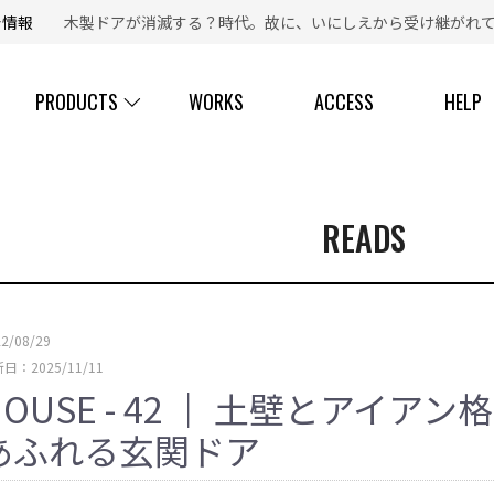
新着情報
木製ドアが消滅する？時代。故に、いにしえから受け継がれて
【 ☎ 】コールセンター「安心お電話サポート」：
077-537-3901
PRODUCTS
WORKS
ACCESS
HELP
READS
22/08/29
日：2025/11/11
HOUSE - 42 ｜ 土壁とアイ
あふれる玄関ドア