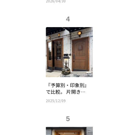
2026/04/30
ルームの秘密
4
『予算別・印象別』
で比較。 片開き？
親子？観音開き？
2025/12/09
店舗の「顔」となる
木製ドアの選び方
5