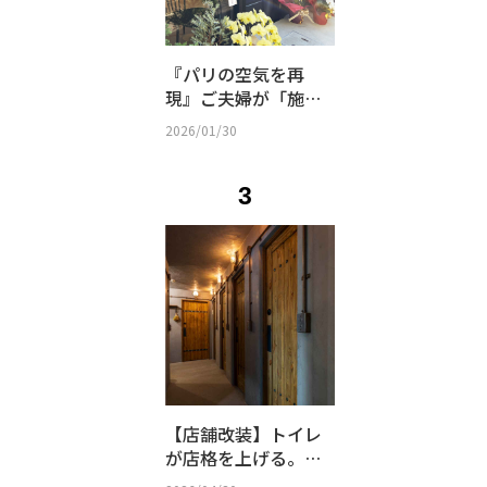
『パリの空気を再
現』ご夫婦が「施主
支給」で挑んだ古民
2026/01/30
家リノベ｜SHOP -
58
3
【店舗改装】トイレ
が店格を上げる。究
極の来客用パウダー