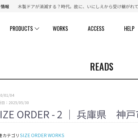
新着情報
木製ドアが消滅する？時代。故に、いにしえから受け継がれて
【 ☎ 】コールセンター「安心お電話サポート」：
077-537-3901
PRODUCTS
WORKS
ACCESS
HELP
READS
20/01/04
日：2025/05/30
SIZE ORDER - 2 ｜ 兵庫県 
SIZE ORDER WORKS
連カテゴリ