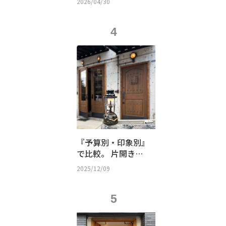
2026/04/30
ルームの秘密
4
『予算別・印象別』
で比較。 片開き？
親子？観音開き？
2025/12/09
店舗の「顔」となる
木製ドアの選び方
5