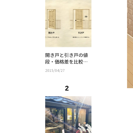
開き戸と引き戸の値
段・価格差を比較｜
防音性・間取り・選
2015/04/27
び方まとめ
2