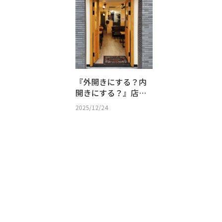
『外開きにする？内
開きにする？』店舗
設計で知っておきた
2025/12/24
い玄関ドアのルール