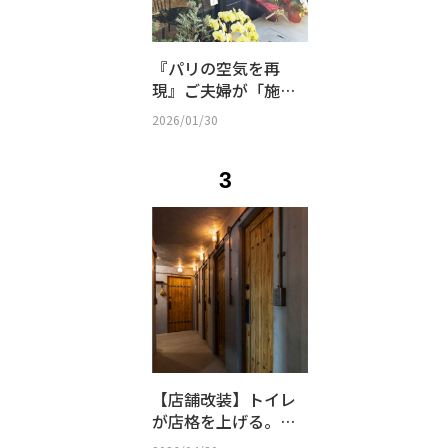
『パリの空気を再
現』ご夫婦が「施主
支給」で挑んだ古民
2026/01/30
家リノベ｜SHOP -
58
3
【店舗改装】トイレ
が店格を上げる。究
極の来客用パウダー