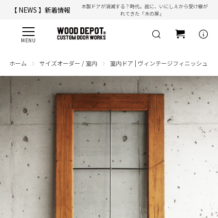
木製ドアが消滅する？時代。故に、いにしえから受け継が
【 NEWS 】新着情報
れてきた「木の扉」
【 ☎ 】コールセンター「安心お電話サポート」：
077-537-3901
info
ホーム
サイズオーダー / 室内
室内ドア | ヴィンテージフィニッシュ