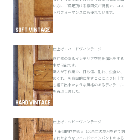
い方にご満足頂ける雰囲気が特長で、コス
トパフォーマンスにも優れています。
仕上げ：ハードヴィンテージ
存在感のあるインテリア空間を演出をする
事が可能です。
職人が手作業で、打ち傷、割れ、虫食い、
めくれ、を意図的に施すことにより何十年
も経て出来たような風格のあるディテール
を再現しました。
仕上げ：ヘビーヴィンテージ
『 圧倒的存在感 』 100余年の歳月を経て刻
まれたようなワイルドでインパクトのある