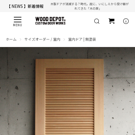
木製ドアが消滅する？時代。故に、いにしえから受け継が
【 NEWS 】新着情報
れてきた「木の扉」
【 ☎ 】コールセンター「安心お電話サポート」：
077-537-3901
info
ホーム
サイズオーダー / 室内
室内ドア | 無塗装