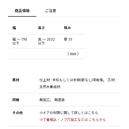
商品情報
ご注意
幅
高さ
厚み
幅 ～ 790
高 ～ 2032
厚 35
以下
以下
（ mm ）
素材
仕上材 : 米松もしくは米栂(節なし)突板張, 芯材 :
天然木集成材
詳細
無加工, 無塗装
その他
⇒ドアの材質に関して詳しくはこちら
⇒丁番堀込・ノブ穴加工などは こちらから