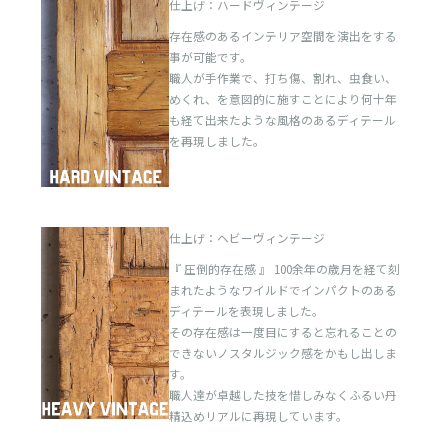
仕上げ：ハードヴィンテージ
存在感のあるインテリア空間を演出をする
事が可能です。
職人が手作業で、打ち傷、割れ、虫食い、
めくれ、を意図的に施すことにより何十年
も経て出来たような風格のあるディテール
を再現しました。
仕上げ：ヘビーヴィンテージ
『 圧倒的存在感 』 100余年の歳月を経て刻
まれたようなワイルドでインパクトのある
ディテールを表現しました。
その存在感は一度目にすると忘れることの
できないノスタルジック感をかもし出しま
す。
職人達が卓越した技を惜しみなくふるい丹
精込めリアルに再現しています。