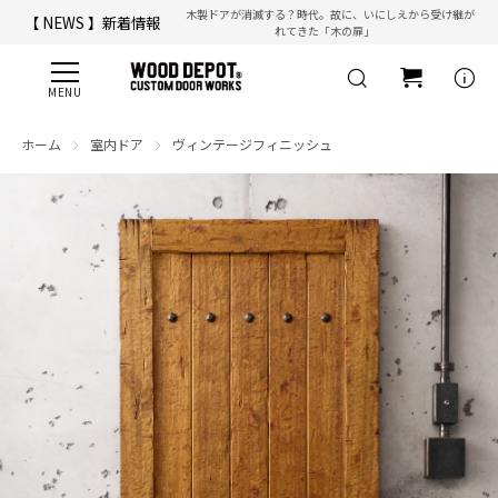
木製ドアが消滅する？時代。故に、いにしえから受け継が
【 NEWS 】新着情報
れてきた「木の扉」
【 ☎ 】コールセンター「安心お電話サポート」：
077-537-3901
info
ホーム
室内ドア
ヴィンテージフィニッシュ