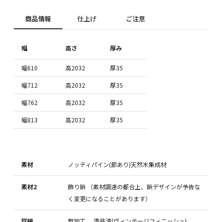
商品情報
仕上げ
ご注意
幅
高さ
厚み
幅610
高2032
厚35
幅712
高2032
厚35
幅762
高2032
厚35
幅813
高2032
厚35
素材
ノッティパイン(節あり)天然木集成材
素材2
飾り鋲 （素材調達の都合上、鋲デザインが予告な
く変更になることがあります）
詳細
無加工, 塗装済(ヴィンテージフィニッシュ)