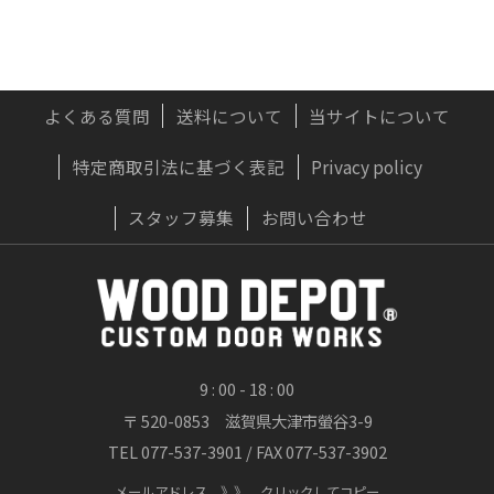
大型連休前のお届け可能な配送日程は、下記の
通りとな...
詳しくはこちら
よくある質問
送料について
当サイトについて
特定商取引法に基づく表記
Privacy policy
2026/07/22
実はおすすめしない？木製ドアに「無垢材」
スタッフ募集
お問い合わせ
が向かないプロの理由
OWNERS BLOG 更新
詳しくはこちら
9 : 00 - 18 : 00
〒 520-0853 滋賀県大津市螢谷3-9
2026/07/20
TEL 077-537-3901 / FAX 077-537-3902
渓流が刻んだ時間、職人が刻む時間 ― 木製
玄関ドア「ヘビーヴィンテージフィニッシ
メールアドレス 》》
クリックしてコピー