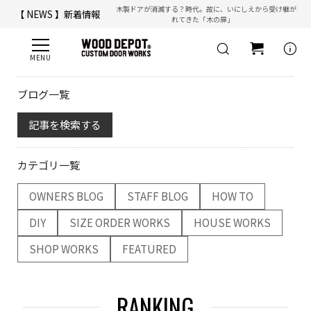
木製ドアが消滅する？時代。故に、いにしえから受け継が
【 NEWS 】新着情報
れてきた「木の扉」
【 ☎ 】コールセンター「安心お電話サポート」：
077-537-3901
info
ブログ一覧
記事を検索する
カテゴリ一覧
OWNERS BLOG
STAFF BLOG
HOW TO
DIY
SIZE ORDER WORKS
HOUSE WORKS
SHOP WORKS
FEATURED
RANKING