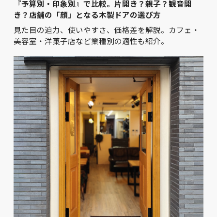
『予算別・印象別』で比較。片開き？親子？観音開
き？店舗の「顔」となる木製ドアの選び方
見た目の迫力、使いやすさ、価格差を解説。カフェ・
美容室・洋菓子店など業種別の適性も紹介。