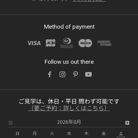
ュ」
OWNERS BLOG 更新
Method of payment
詳しくはこちら
2026/07/15
Follow us out there
鉛筆1本買うのと訳が違う「木製玄関ドアを
ネットでなんて注文できない」を無くした話
OWNERS BLOG 更新
ご見学は、休日・平日 問わず可能です
詳しくはこちら
（要ご予約：詳しくはこちら）
2026年8月
2026/07/12
日
月
火
水
木
金
土
【インタビュー動画】理髪店オーナー様に聞