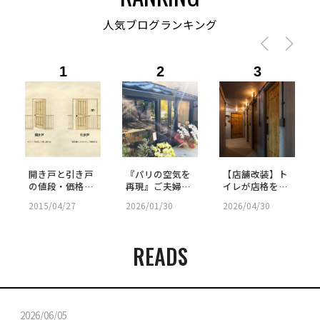
人気ブログランキング
1
2
3
開き戸と引き戸
『パリの空気を
【店舗改装】ト
の値段・価格差
再現』ご夫婦が
イレが店格を上
を比較｜防音
「施主支給」で
げる。究極の来
2015/04/27
2026/01/30
2026/04/30
性・間取り・選
挑んだ古民家リ
客用パウダール
び方まとめ
ノベ｜SHOP -
ームの秘密
58
READS
2026/06/05