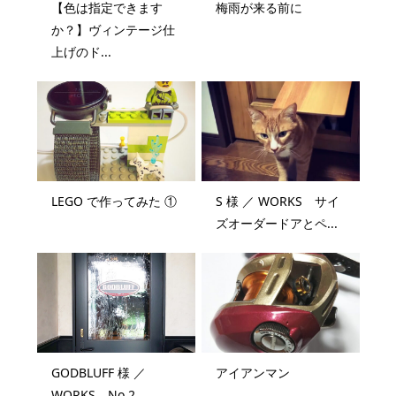
【色は指定できます
梅雨が来る前に
か？】ヴィンテージ仕
上げのド...
LEGO で作ってみた ①
S 様 ／ WORKS サイ
ズオーダードアとペ...
GODBLUFF 様 ／
アイアンマン
WORKS No.2...